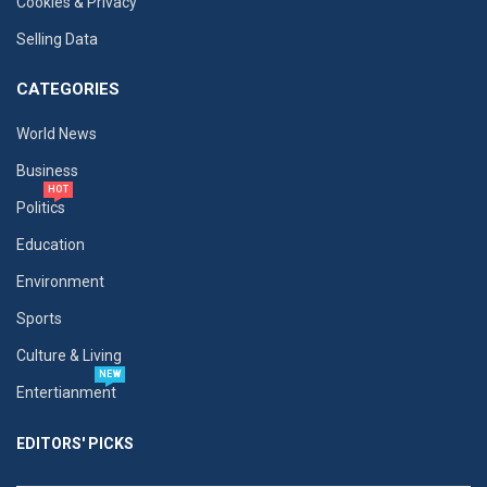
Cookies & Privacy
Selling Data
CATEGORIES
World News
Business
HOT
Politics
Education
Environment
Sports
Culture & Living
NEW
Entertianment
EDITORS' PICKS