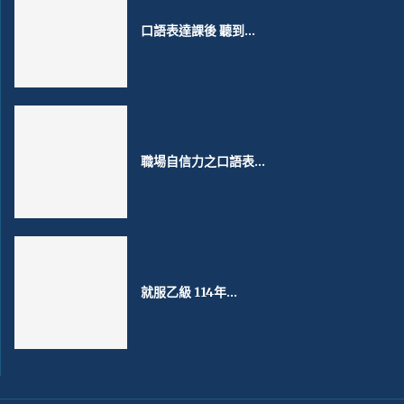
口語表達課後 聽到...
職場自信力之口語表...
就服乙級 114年...