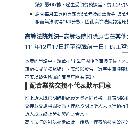
法》第487條，
雇主受領勞務遲延，勞工無須
原告每月工資包含薪資6萬元及績效獎金1.5
務而無法取得OKR分數，因此高等法院認定原
高等法院判決—
高等法院扣除原告在其他
111年12月17日起至復職前一日止的工
本案的爭議中，還牽扯出 母集團企業南良集團。
無虧損或業務緊縮），應該以被告（寰宇中道健康
不應以被告所屬的南良集團為準3。
▌配合業務交接不代表默示同意
惟上訴人既已明確拒絕簽署資遣同意書，且表明欲
交接並交還相關物品，僅能證明上訴人未以行動抗
訴人成立終止勞動契約之合意。
高等法院的判決亦延續此一觀點，僅審酌被告公司