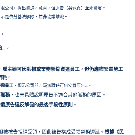
有限公司）提出資遣同意書，但原告（吳珮真）並未簽署。
表示是依勞基法解除，並非協議離職。
」。
約
…。
，
雇主雖可因虧損或業務緊縮資遣員工，但仍應盡安置勞工
調職。
聘僱員工
，顯示公司並非毫無職缺可供安置原告…。
他職務
，也未具體說明原告不適合其他職務的原因。
資遣原告違反解僱的最後手段性原則
。
但被被告拒絕受領，因此被告構成受領勞務遲延。
根據《民