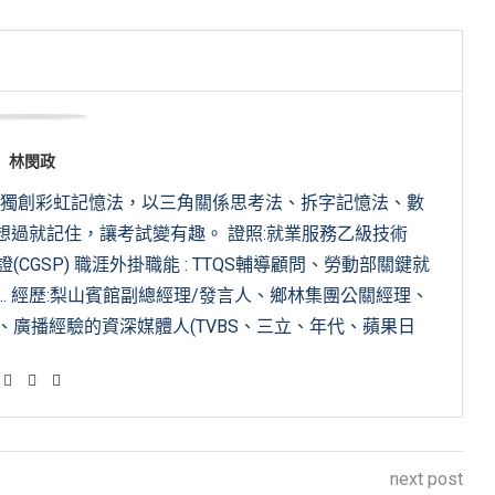
林閔政
，獨創彩虹記憶法，以三角關係思考法、拆字記憶法、數
想過就記住，讓考試變有趣。 證照:就業服務乙級技術
GSP) 職涯外掛職能 : TTQS輔導顧問、勞動部關鍵就
.. 經歷:梨山賓館副總經理/發言人、鄉林集團公關經理、
廣播經驗的資深媒體人(TVBS、三立、年代、蘋果日
next post