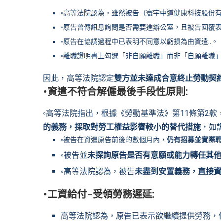
◦高等法院認為，雖然被告（寰宇中道健康科技股份
◦原告曾傳訊息詢問是否需要進辦公室，且被告回覆
◦原告在協調過程中已表明不同意以虧損為由資遣..。
◦離職證明書上勾選「非自願離職」而非「自願離職
因此，高等法院認定
雙方並未達成合意終止勞動契
•
資遣不符合解僱最後手段性原則
:
◦高等法院指出，根據《勞動基準法》第11條第2款
的義務，採取對勞工權益影響較小的替代措施
，如
◦被告在資遣原告前後的數個月內，
仍有招募並實際
◦被告並
未探詢原告是否有意願或能力轉任其
◦高等法院認為，被告
未盡到安置義務，直接
•
工資給付
-受領勞務遲延:
高等法院認為，原告已表示欲繼續提供勞務，