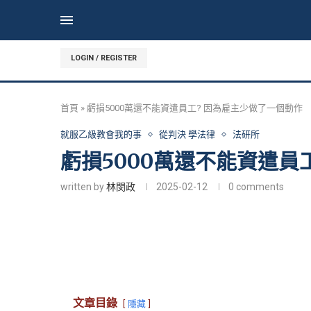
LOGIN / REGISTER
首頁
»
虧損5000萬還不能資遣員工? 因為雇主少做了一個動作
就服乙級教會我的事
從判決 學法律
法研所
虧損5000萬還不能資遣員
written by
林閔政
2025-02-12
0 comments
文章目錄
隱藏