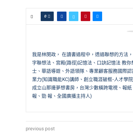
0
我是林閔政， 在讀書過程中，透過聯想的方法
字聯想法、宮殿(路徑)記憶法、口訣記憶法 教你
士、華語導遊、外語領隊、專業顧客服務國際認證(C
業力(知識職能KC)講師、創立職涯破框-人才學院
成立山那邊夢想書房，台灣少數橫跨電視、報紙、
報、勁 報、全國廣播主持人)
previous post