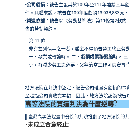
•
公司虧損
：被告主張其於109年至111年連續三
件。具體來說，被告在109年度虧損13,938,833元、11
•
資遣依據
：被告以《勞動基準法》第11條第2款的「
告的勞動契約。
第 11 條
非有左列情事之一者，雇主不得預告勞工終止勞
一、歇業或轉讓時。
二、虧損或業務緊縮時。
三
更，有減少勞工之必要，又無適當工作可供安置時
地方法院在判決中認定，被告公司確實有虧損的事實
至超過公司實收資本額。因此，地方法院認為被告
高等法院的資遣判決為什麼逆轉?
▌臺灣高等法院臺中分院的判決推翻了地方法院的
•
未成立合意終止
: