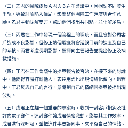
（二）乙君的團隊成員Ａ君與Ｂ君在會議中，因觀點不同發生
爭執，導致討論陷入僵局，影響整個團隊工作進度與合作意
願。乙君主動調解雙方，幫助他們找出共同點，並化解矛盾。
（三）丙君在工作中發現一個流程上的瑕疵，而且會對公司客
戶造成不良影響，但修正這個瑕疵將會延誤目前的進度及自己
的考核。丙君考慮長期影響，選擇向主管報告並提出修正及補
救措施。
（四）丁君在工作會議中的提案報告被否決，在接下來的討論
中，他變得容易打斷他人，表達用語也出現情緒化傾向。過程
中，丁君反思自己的言行，意識到自己的情緒因提案被拒出現
波動。
（五）戊君正在趕一個重要的專案時，收到一封客戶抱怨及批
評的電子郵件。這封郵件讓戊君情緒激動，影響其工作效率，
戊君進行深呼吸，並把這件事告訴同事，來平復自己的情緒。