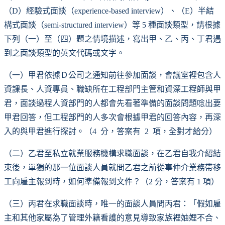
（D）經驗式面談（experience-based interview）、（E）半結
構式面談（semi-structured interview）等 5 種面談類型，請根據
下列（一）至（四）題之情境描述，寫出甲、乙、丙、丁君遇
到之面談類型的英文代碼或文字。
（一）甲君依據Ｄ公司之通知前往參加面談，會議室裡包含人
資課長、人資專員、職缺所在工程部門主管和資深工程師與甲
君，面談過程人資部門的人都會先看著準備的面談問題唸出要
甲君回答，但工程部門的人多次會根據甲君的回答內容，再深
入的與甲君進行探討。（4 分，答案有 2 項，全對才給分）
（二）乙君至私立就業服務機構求職面談，在乙君自我介紹結
束後，單獨的那一位面談人員就問乙君之前從事仲介業務帶移
工向雇主報到時，如何準備報到文件？（2 分，答案有 1 項）
（三）丙君在求職面談時，唯一的面談人員問丙君：「假如雇
主和其他家屬為了管理外籍看護的意見導致家族裡妯娌不合、