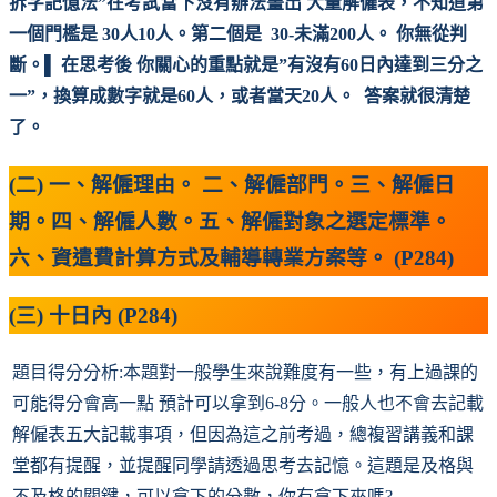
拆字記憶法”
在考試當下沒有辦法畫出 大量解僱表，不知道第
一個門檻是 30人10人。第二個是 30-未滿200人。 你無從判
斷。▌ 在思考後 你關心的重點就是”有沒有60日內達到三分之
一”，換算成數字就是60人，或者當天20人。 答案就很清楚
了。
(二) 一、解僱理由。 二、解僱部門。三、解僱日
期。四、解僱人數。五、解僱對象之選定標準。
六、資遣費計算方式及輔導轉業方案等。 (P284)
(三) 十日內 (P284)
題目得分分析:本題對一般學生來說難度有一些，有上過課的
可能得分會高一點 預計可以拿到6-8分。一般人也不會去記載
解僱表五大記載事項，但因為這之前考過，總複習講義和課
堂都有提醒，並提醒同學請透過思考去記憶。這題是及格與
不及格的關鍵，可以拿下的分數，你有拿下來嗎?