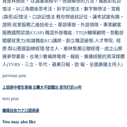
我是林閔政， 在讀書過程中，透過聯想的方法，獨創彩虹記
憶法，以三角關係思考法、拆字記憶法、數字聯想法、宮殿
(路徑)記憶法、口訣記憶法 教你想過就記住，讓考試變有趣。
證照:就業服務乙級技術士、華語導遊、外語領隊、專業顧客
服務國際認證(CGSP) 職涯外掛職能 : TTQS輔導顧問、勞動部
關鍵就業力(知識職能KC)講師、創立職涯破框-人才學院.. 經
歷:梨山賓館副總經理/發言人、鄉林集團公關經理、成立山那
邊夢想書房，台灣少數橫跨電視、報紙、廣播經驗的資深媒體
人(TVBS、三立、年代、蘋果日報、勁 報、全國廣播主持人)
previous post
上班途中發生車禍 北醫大不認職災 官司打近10年
next post
職場自信力之口語表達
You may also like