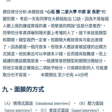
題目得分分析:本題就是
“心低 獨 二家大學 中原 家 長更”
的
變形題。 考前一天有同學在大群組貼出 口訣，因為不是每個
人都上我的課或買我的書，很緊張的問說”這是什麼東西”，
同學的分享真得嚇到隔天要上考場的人了。接下來就是類型
和期間。類型我們一定會，但期間大概就很有可能出差錯
了。因為都是一個月居多，但很多人應該會被這樣的出題方
式搞混，他如果出可以申請多少錢，反而還有點難度，但上
過課的應該都還是會。一般通常會把類型和期間分開給分，
但他又寫要正確寫出二項始予給分，只寫類別對的人 可能要
取分也不容易。 本題預估 至少也有 4-8分吧
九、面談的方式
（A）情境式面談（situational interview）、（B）壓力面談
（stress interview）、（C）會談式面談（panel interview）、