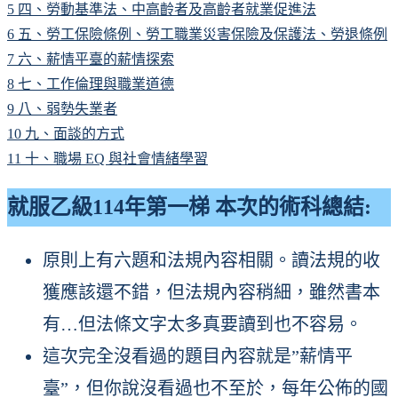
5
四、勞動基準法、中高齡者及高齡者就業促進法
6
五、勞工保險條例、勞工職業災害保險及保護法、勞退條例
7
六、薪情平臺的薪情探索
8
七、工作倫理與職業道德
9
八、弱勢失業者
10
九、面談的方式
11
十、職場 EQ 與社會情緒學習
就服乙級114年第一梯 本次的術科總結:
原則上有六題和法規內容相關。讀法規的收
獲應該還不錯，但法規內容稍細，雖然書本
有…但法條文字太多真要讀到也不容易。
這次完全沒看過的題目內容就是”薪情平
臺”，但你說沒看過也不至於，每年公佈的國