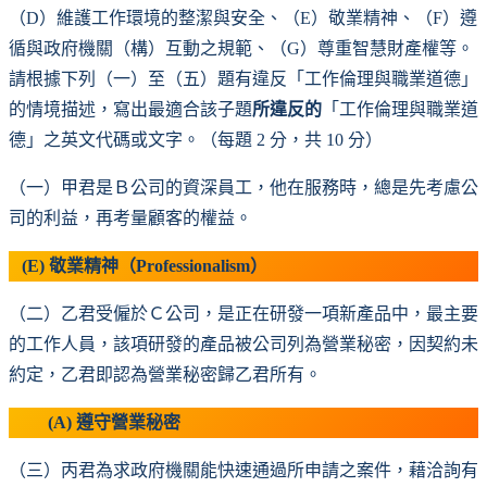
（D）維護工作環境的整潔與安全、（E）敬業精神、（F）遵
循與政府機關（構）互動之規範、（G）尊重智慧財產權等。
請根據下列（一）至（五）題有違反「工作倫理與職業道德」
的情境描述，寫出最適合該子題
所違反的
「工作倫理與職業道
德」之英文代碼或文字。（每題 2 分，共 10 分）
（一）甲君是Ｂ公司的資深員工，他在服務時，總是先考慮公
司的利益，再考量顧客的權益。
(E) 敬業精神（Professionalism）
（二）乙君受僱於Ｃ公司，是正在研發一項新產品中，最主要
的工作人員，該項研發的產品被公司列為營業秘密，因契約未
約定，乙君即認為營業秘密歸乙君所有。
(A)
遵守營業秘密
（三）丙君為求政府機關能快速通過所申請之案件，藉洽詢有