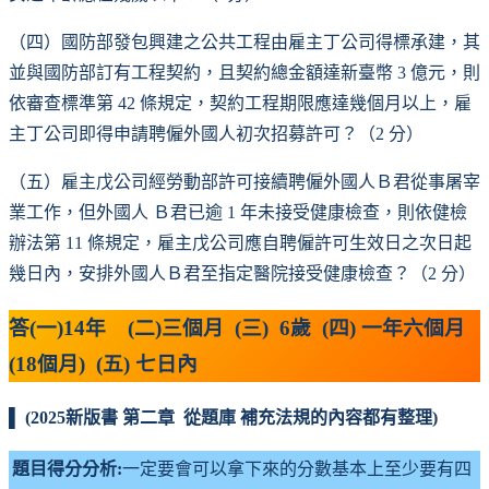
（四）國防部發包興建之公共工程由雇主丁公司得標承建，其
並與國防部訂有工程契約，且契約總金額達新臺幣 3 億元，則
依審查標準第 42 條規定，契約工程期限應達幾個月以上，雇
主丁公司即得申請聘僱外國人初次招募許可？（2 分）
（五）雇主戊公司經勞動部許可接續聘僱外國人Ｂ君從事屠宰
業工作，但外國人 Ｂ君已逾 1 年未接受健康檢查，則依健檢
辦法第 11 條規定，雇主戊公司應自聘僱許可生效日之次日起
幾日內，安排外國人Ｂ君至指定醫院接受健康檢查？（2 分）
答(一)14年 (二)三個月 (三) 6歲 (四) 一年六個月
(18個月) (五) 七日內
▌ (2025新版書 第二章 從題庫 補充法規的內容都有整理)
題目得分分析:
一定要會可以拿下來的分數基本上至少要有四