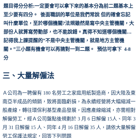
題目得分分析:
一定要會可以拿下來的基本分為前二題基本上
至少要有四分。 後面職訓的單位是我們常說 但的確會忘記
叫什麼單位，至於哪個機關?法規雖然是寫中央主管機關，大
部份人就算寫勞動部，也不能說錯。真得不知道哪個機關…
記得我上課提醒的”不是中央主管機關，就是地方主管機
關。”三小題有機會可以再猜對一到二題。 預估可拿下 4-8
分
三、大量解僱法
Ａ公司為一聘僱有 180 名勞工之家庭用紙製造商，因大陸及東
南亞半成品的傾銷，致將面臨虧損，為永續經營將大幅縮減一
般產線，轉往環保利基型產品發展，因應產線縮減，亦需相對
解僱勞工，經Ａ公司盤點後規劃於 3 月 6 日解僱 15人、同年 3
月 31 日解僱 15 人、同年 4 月 16 日解僱 35 人，請依大量解僱
勞工保護法規定，回答下列問題