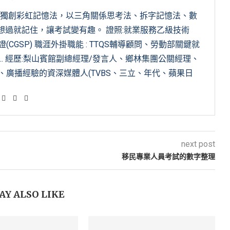
，獨創彩虹記憶法，以三角關係思考法、拆字記憶法、數
想過就記住，讓考試變有趣。 證照:就業服務乙級技術
GSP) 職涯外掛職能 : TTQS輔導顧問、勞動部關鍵就
.. 經歷:梨山賓館副總經理/發言人、鄉林集團公關經理、
廣播經驗的資深媒體人(TVBS、三立、年代、蘋果日
next post
移民專業人員考試的數字整理
AY ALSO LIKE