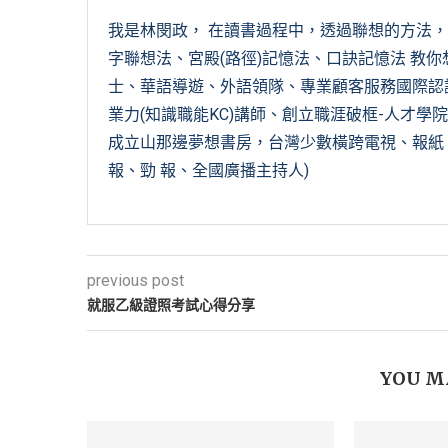
我是林閔政， 在讀書過程中，透過聯想的方法
字聯想法、宮殿(路徑)記憶法、口訣記憶法 教你
士、華語導遊、外語領隊、專業顧客服務國際認證(C
業力(知識職能KC)講師、創立職涯破框-人才學院
成立山那邊夢想書房，台灣少數橫跨電視、報紙、
報、勁 報、全國廣播主持人)
previous post
就服乙級證照考試心得分享
YOU M