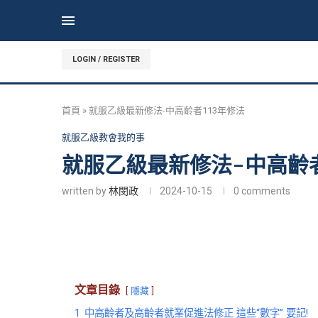
LOGIN / REGISTER
首頁
»
就服乙級最新修法-中高齡者113年修法
就服乙級教會我的事
就服乙級最新修法-中高齡者
written by
林閔政
2024-10-15
0 comments
文章目錄
隱藏
1
中高齡者及高齡者就業促進法修正 這些“數字” 要記!