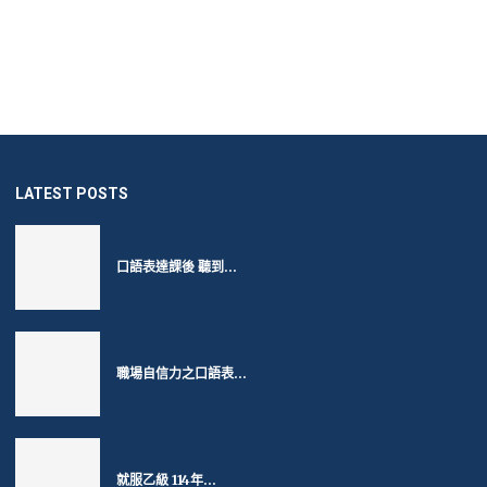
LATEST POSTS
口語表達課後 聽到...
職場自信力之口語表...
就服乙級 114年...