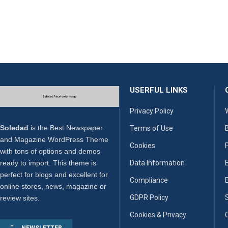
USERFUL LINKS
Privacy Policy
Soledad
is the Best Newspaper
Terms of Use
and Magazine WordPress Theme
Cookies
P
with tons of options and demos
Data Information
ready to import. This theme is
perfect for blogs and excellent for
Compliance
online stores, news, magazine or
GDPR Policy
review sites.
Cookies & Privacy