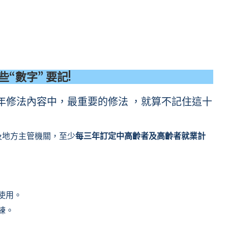
“數字” 要記!
年修法內容中，最重要的修法 ，就算不記住這十
及地方主管機關，至少
每三年訂定中高齡者及高齡者就業計
使用。
練。