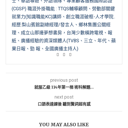
士、華語導遊、外語領隊、專業顧客服務國際認證
(CGSP) 職涯外掛職能 : TTQS輔導顧問、勞動部關鍵
就業力(知識職能KC)講師、創立職涯破框-人才學院..
經歷:梨山賓館副總經理/發言人、鄉林集團公關經
理、成立山那邊夢想書房，台灣少數橫跨電視、報
紙、廣播經驗的資深媒體人(TVBS、三立、年代、蘋
果日報、勁 報、全國廣播主持人)
previous post
就服乙級 114年第一梯 術科解題…
next post
口語表達課後 聽到贅詞超有感
YOU MAY ALSO LIKE