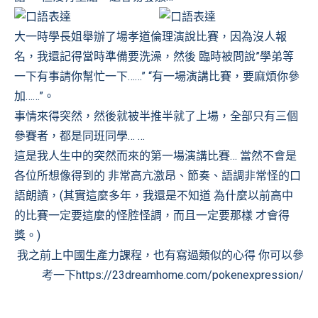
大一時學長姐舉辦了場孝道倫理演說比賽，因為沒人報
名，我還記得當時準備要洗澡，然後 臨時被問說”學弟等
一下有事請你幫忙一下……” “有一場演講比賽，要麻煩你參
加……”。
事情來得突然，然後就被半推半就了上場，全部只有三個
參賽者，都是同班同學… …
這是我人生中的突然而來的第一場演講比賽… 當然不會是
各位所想像得到的 非常高亢激昂、節奏、語調非常怪的口
語朗讀，(其實這麼多年，我還是不知道 為什麼以前高中
的比賽一定要這麼的怪腔怪調，而且一定要那樣 才會得
獎。)
我之前上中國生產力課程，也有寫過類似的心得 你可以參
考一下https://23dreamhome.com/pokenexpression/