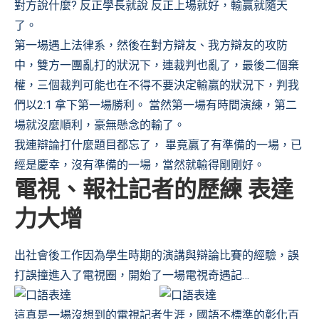
對方說什麼? 反正學長就說 反正上場就好，輸贏就隨天
了。
第一場遇上法律系，然後在對方辯友、我方辯友的攻防
中，雙方一團亂打的狀況下，連裁判也亂了，最後二個棄
權，三個裁判可能也在不得不要決定輸贏的狀況下，判我
們以2:1 拿下第一場勝利。 當然第一場有時間演練，第二
場就沒麼順利，豪無懸念的輸了。
我連辯論打什麼題目都忘了， 畢竟贏了有準備的一場，已
經是慶幸，沒有準備的一場，當然就輸得剛剛好。
電視、報社記者的歷練 表達
力大增
出社會後工作因為學生時期的演講與辯論比賽的經驗，誤
打誤撞進入了電視圈，開始了一場電視奇遇記…
這真是一場沒想到的電視記者生涯，國語不標準的彰化百