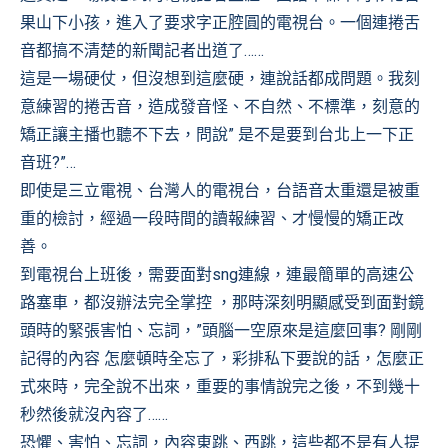
果山下小孩，進入了要求字正腔圓的電視台。一個連捲舌
音都搞不清楚的新聞記者出道了……
這是一場硬仗，但沒想到這麼硬，連說話都成問題。我刻
意練習的捲舌音，造成發音怪、不自然、不標準，刻意的
矯正讓主播也聽不下去，問說” 是不是要到台北上一下正
音班?”…
即使是三立電視、台灣人的電視台，台語音太重還是被重
重的檢討，經過一段時間的讀報練習、才慢慢的矯正改
善。
到電視台上班後，需要面對sng連線，連最簡單的高速公
路塞車，都沒辦法完全掌控 ，那時深刻明顯感受到面對鏡
頭時的緊張害怕、忘詞，”頭腦一空原來是這麼回事? 剛剛
記得的內容 怎麼頓時全忘了，彩排私下要說的話，怎麼正
式來時，完全說不出來，重要的事情說完之後，不到幾十
秒然後就沒內容了……
恐懼、害怕、忘詞，內容東跳、西跳，這些都不是有人提