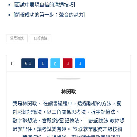
[面試中展現自信的溝通技巧]
[簡報成功的第一步：聲音的魅力]
公眾演說
口語表達
0
林閔政
我是林閔政， 在讀書過程中，透過聯想的方法，獨
創彩虹記憶法，以三角關係思考法、拆字記憶法、
數字聯想法、宮殿(路徑)記憶法、口訣記憶法 教你想
過就記住，讓考試變有趣。 證照:就業服務乙級技術