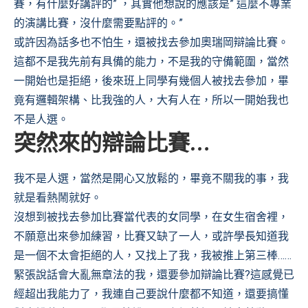
賽，有什麼好講評的” ，其實他想說的應該是” 這麼不專業
的演講比賽，沒什麼需要點評的。”
或許因為話多也不怕生，還被找去參加奧瑞岡辯論比賽。
這都不是我先前有具備的能力，不是我的守備範圍，當然
一開始也是拒絕，後來班上同學有幾個人被找去參加，畢
竟有邏輯架構、比我強的人，大有人在，所以一開始我也
不是人選。
突然來的辯論比賽…
我不是人選，當然是開心又放鬆的，畢竟不關我的事，我
就是看熱鬧就好。
沒想到被找去參加比賽當代表的女同學，在女生宿舍裡，
不願意出來參加練習，比賽又缺了一人，或許學長知道我
是一個不太會拒絕的人，又找上了我，我被推上第三棒……
緊張說話會大亂無章法的我，還要參加辯論比賽?這感覺已
經超出我能力了，我連自己要說什麼都不知道，還要搞懂