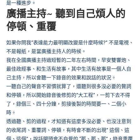
是一種進步。
廣播主持~ 聽到自己煩人的
停頓、重覆
如果你問我”表達能力最明顯改變是什麼時候?” 不是電視、
不是報紙，是當廣播主持人的時候。
我在全國廣播主持過短暫的二年左右時間，早安雙響炮、
最佳政經事、和生活有故事，其中生活有故事是一個人自
己主持，所以會聽一下錄音的效果和說話的狀況。
一聽自己的聲音不習慣就算了，還聽到很多沒必要的贅詞
和停頓，所以開始錄音後修剪的”大工程”，一剪下去不得
了，錄個三、四十分鐘，剪接後製的時間要一、二個小
時。
透過聽、剪的過程，才知道有這麼多沒必要、也沒注意到
的收尾詞、重覆詞、停頓，有時會不斷的出現” 這個、這
個、這個”，說話開頭會不自覺的 “那、那、那”，錄音重覆