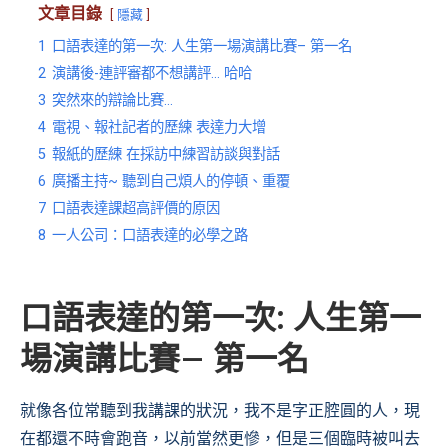
文章目錄
隱藏
1
口語表達的第一次: 人生第一場演講比賽– 第一名
2
演講後-連評審都不想講評… 哈哈
3
突然來的辯論比賽…
4
電視、報社記者的歷練 表達力大增
5
報紙的歷練 在採訪中練習訪談與對話
6
廣播主持~ 聽到自己煩人的停頓、重覆
7
口語表達課超高評價的原因
8
一人公司：口語表達的必學之路
口語表達的第一次: 人生第一
場演講比賽– 第一名
就像各位常聽到我講課的狀況，我不是字正腔圓的人，現
在都還不時會跑音，以前當然更慘，但是三個臨時被叫去