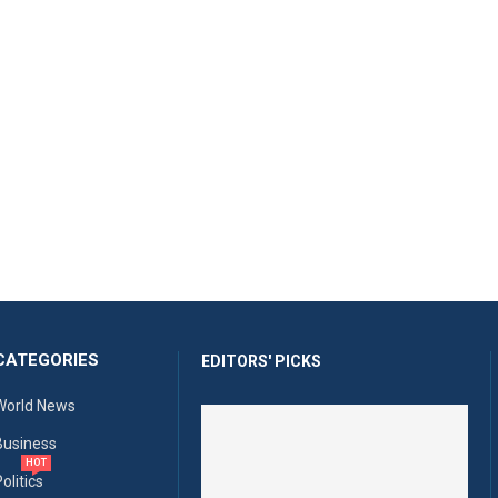
CATEGORIES
EDITORS' PICKS
World News
Business
HOT
olitics