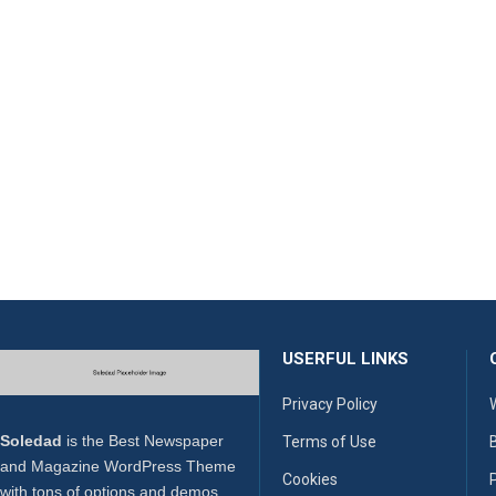
USERFUL LINKS
Privacy Policy
Soledad
is the Best Newspaper
Terms of Use
and Magazine WordPress Theme
Cookies
P
with tons of options and demos