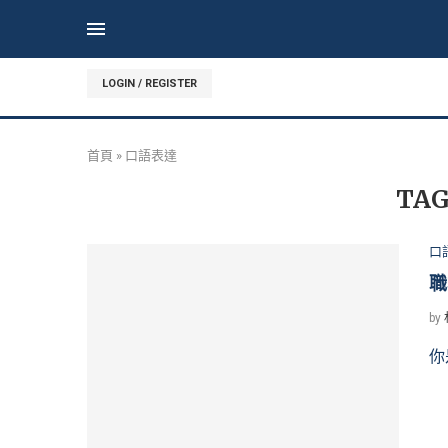
LOGIN / REGISTER
首頁
»
口語表達
TAG
口
職
by
你