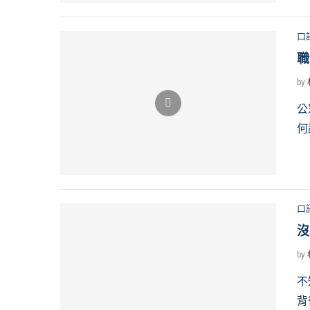
口
職
by
公
何
口
沒
by
不
背