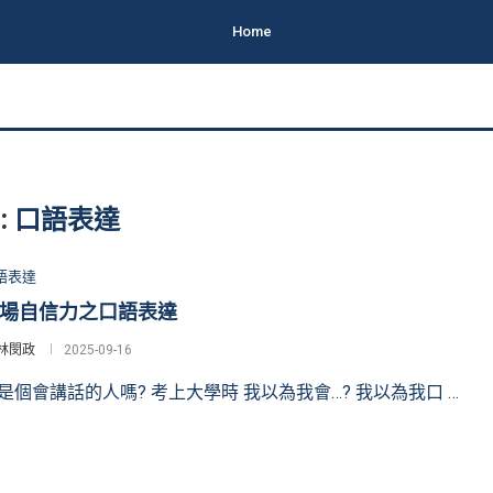
Home
:
口語表達
語表達
場自信力之口語表達
林閔政
2025-09-16
是個會講話的人嗎? 考上大學時 我以為我會…? 我以為我口 …