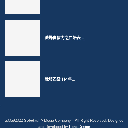
職場自信力之口語表...
就服乙級 114年...
u00a92022
Soledad
, A Media Company – All Right Reserved. Designed
and Developed by
PenciDesign